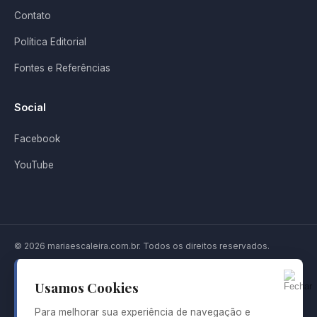
Contato
Política Editorial
Fontes e Referências
Social
Facebook
YouTube
© 2026 mariaescaleira.com.br. Todos os direitos reservados.
Aviso de isenção de responsabilidade: O mariaescaleira.com.br é um
projeto informativo dedicado à cozinha do Leste Europeu. Os conteúdos
Usamos Cookies
publicados neste site têm finalidade cultural, editorial e informativa. As
informações sobre pratos, ingredientes, receitas, tradições e costumes
Para melhorar sua experiência de navegação e
gastronômicos não substituem orientação profissional de nutricionistas,