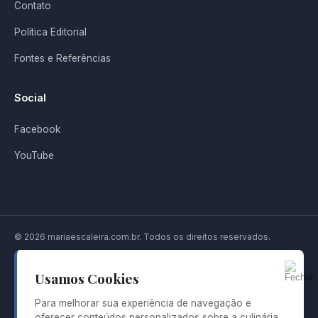
Contato
Política Editorial
Fontes e Referências
Social
Facebook
YouTube
© 2026 mariaescaleira.com.br. Todos os direitos reservados.
Aviso de isenção de responsabilidade: O mariaescaleira.com.br é um
projeto informativo dedicado à cozinha do Leste Europeu. Os conteúdos
Usamos Cookies
publicados neste site têm finalidade cultural, editorial e informativa. As
informações sobre pratos, ingredientes, receitas, tradições e costumes
Para melhorar sua experiência de navegação e
gastronômicos não substituem orientação profissional de nutricionistas,
oferecer conteúdos personalizados sobre a culinária